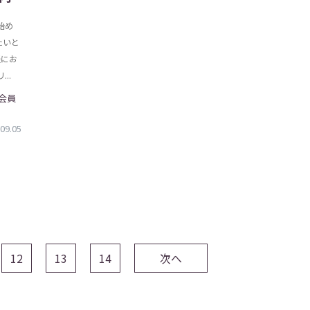
始め
たいと
軽にお
..
 会員
09.05
12
13
14
次へ