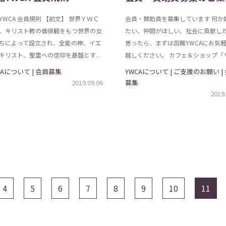
YWCA 会員規則 【前文】 世界ＹＷＣ
会員・賛助員を募集しています 何か
、キリスト教の価値観をもつ世界の女
たい、仲間がほしい、社会に貢献し
ちによって設立され、全能の神、イエ
思ったら、まずは函館YWCAにお気
キリスト、聖霊への信仰を基盤とす...
越しください。 カフェ＆ショップ「リ.
CAについて | 会員募集
YWCAについて | ご支援のお願い |
2019.09.06
募集
2019.
4
5
6
7
8
9
10
11