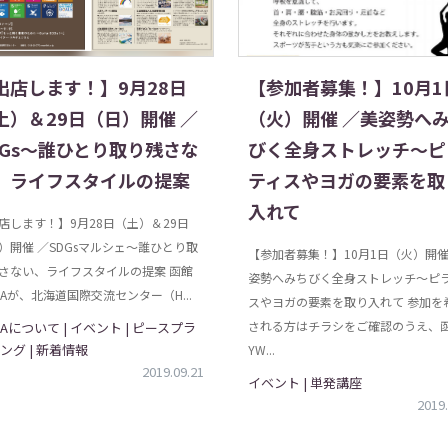
出店します！】9月28日
【参加者募集！】10月1
土）＆29日（日）開催 ／
（火）開催 ／美姿勢へ
DGs～誰ひとり取り残さな
びく全身ストレッチ〜ピ
、ライフスタイルの提案
ティスやヨガの要素を取
入れて
店します！】9月28日（土）＆29日
）開催 ／SDGsマルシェ～誰ひとり取
【参加者募集！】10月1日（火）開催
さない、ライフスタイルの提案 函館
姿勢へみちびく全身ストレッチ〜ピ
CAが、北海道国際交流センター（H...
スやヨガの要素を取り入れて 参加を
される方はチラシをご確認のうえ、
CAについて | イベント | ピースプラ
ング | 新着情報
YW...
2019.09.21
イベント | 単発講座
2019.