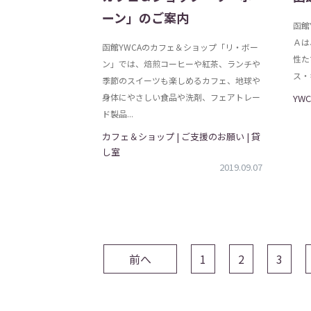
ーン」のご案内
函館
Ａは
函館YWCAのカフェ＆ショップ「リ・ボー
性た
ン」では、焙煎コーヒーや紅茶、ランチや
ス・
季節のスイーツも楽しめるカフェ、地球や
身体にやさしい食品や洗剤、フェアトレー
YW
ド製品...
カフェ＆ショップ | ご支援のお願い | 貸
し室
2019.09.07
前へ
1
2
3