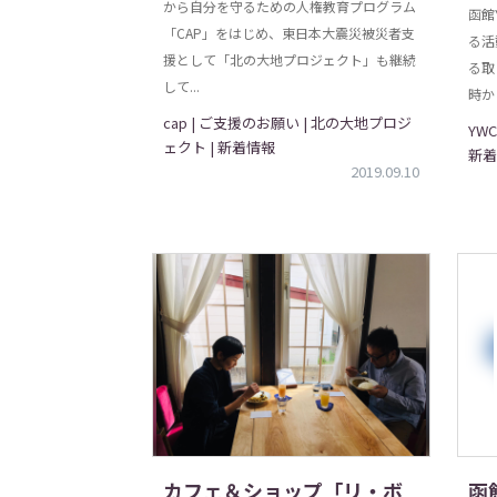
から自分を守るための人権教育プログラム
函館
「CAP」をはじめ、東日本大震災被災者支
る活
援として「北の大地プロジェクト」も継続
る取
して...
時か
cap | ご支援のお願い | 北の大地プロジ
YW
ェクト | 新着情報
新着
2019.09.10
カフェ＆ショップ「リ・ボ
函