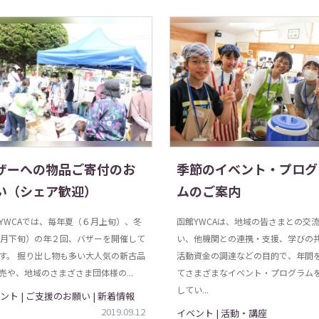
ザーへの物品ご寄付のお
季節のイベント・プログ
い（シェア歓迎）
ムのご案内
YWCAでは、毎年夏（６月上旬）、冬
函館YWCAは、地域の皆さまとの交
1月下旬）の年２回、バザーを開催して
い、他機関との連携・支援、学びの
す。 掘り出し物も多い大人気の新古品
活動資金の調達などの目的で、年間
売や、地域のさまざさま団体様の...
てさまざまなイベント・プログラム
してい...
ント | ご支援のお願い | 新着情報
2019.09.12
イベント | 活動・講座