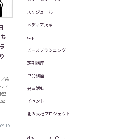
スケジュール
メディア掲載
日
みち
cap
ラ
ピースプランニング
り
定期講座
単発講座
 ／美
ラティ
会員活動
希望
イベント
函館
北の大地プロジェクト
09.19