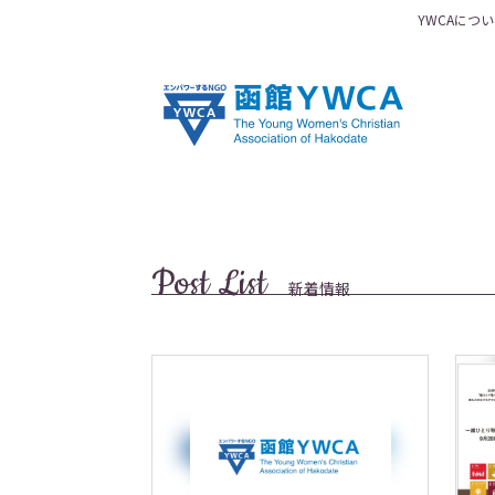
YWCAにつ
Post List
新着情報