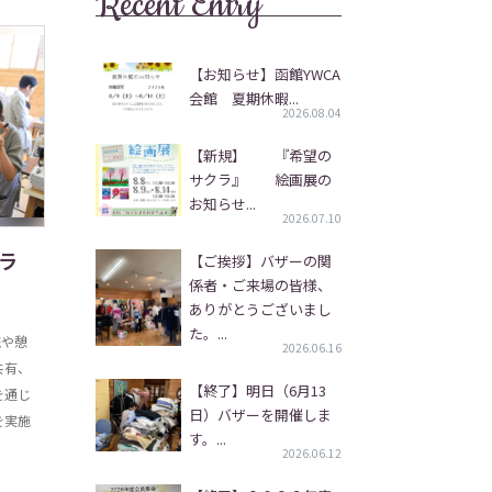
Recent Entry
【お知らせ】函館YWCA
会館 夏期休暇...
2026.08.04
【新規】 『希望の
サクラ』 絵画展の
お知らせ...
2026.07.10
ラ
【ご挨拶】バザーの関
係者・ご来場の皆様、
ありがとうございまし
た。...
流や憩
2026.06.16
共有、
【終了】明日（6月13
を通じ
日）バザーを開催しま
を実施
す。...
2026.06.12