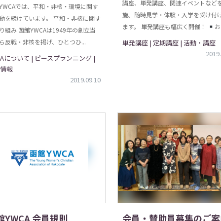
講座、単発講座、関連イベントなど
YWCAでは、平和・非核・環境に関す
施。随時見学・体験・入学を受け付
動を続けています。 平和・非核に関す
ます。 単発講座も幅広く開催！
お
り組み 函館YWCAは1949年の創立当
ら反戦・非核を掲げ、ひとつひ...
単発講座 | 定期講座 | 活動・講座
2019.
CAについて | ピースプランニング |
情報
2019.09.10
館YWCA 会員規則
会員・賛助員募集のご案