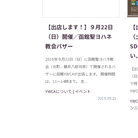
【出店します！】９月22日
【
（日）開催／函館聖ヨハネ
（
教会バザー
S
い
2019年９月22日（日）に函館聖ヨハネ教
会（元町、藤井八郎司祭）で開催されるバ
【出
ザーに函館YWCAが出店します。 開催時間
（日
は、11〜14時まで。 衣...
り残
YW
YWCAについて | イベント
2019.09.21
YW
ンニ