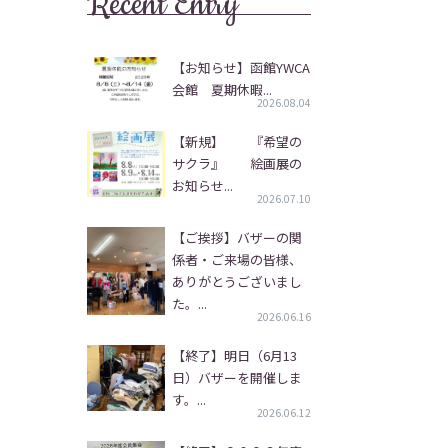
Recent Entry
【お知らせ】函館YWCA
会館 夏期休暇...
2026.08.04
【新規】 『希望の
サクラ』 絵画展の
お知らせ...
2026.07.10
【ご挨拶】バザーの関
係者・ご来場の皆様、
ありがとうございまし
た。...
2026.06.16
【終了】明日（6月13
日）バザーを開催しま
す。...
2026.06.12