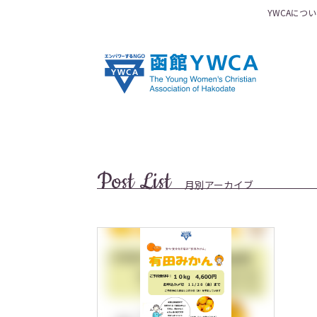
YWCAにつ
Post List
月別アーカイブ