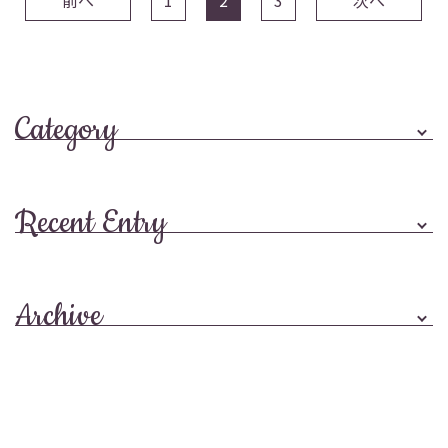
前へ
1
2
3
次へ
Category
Recent Entry
Archive