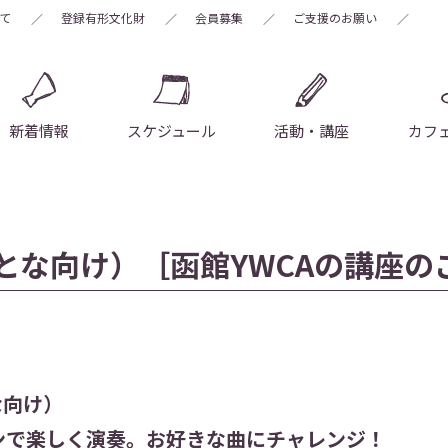
いて
登録有形文化財
会員募集
ご支援のお願い
新着情報
スケジュール
活動・講座
カフ
とな向け）［函館YWCAの講座の
な向け）
ンで楽しく演奏。お好きな曲にチャレンジ！