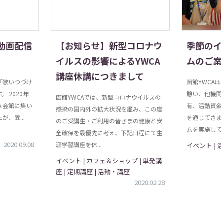
動画配信
【お知らせ】新型コロナウ
季節の
イルスの影響によるYWCA
ムのご
講座休講につきまして
「歌いつづけ
函館YWCA
 2020年
憩い、他機
函館YWCAでは、新型コロナウイルスの
Ａ会館に集い
有、活動資
感染の国内外の拡大状況を鑑み、この度
、受...
を通じてさ
のご受講生・ご利用の皆さまの健康と安
ムを実施してい
全確保を最優先に考え、下記日程にて生
2020.09.08
涯学習講座を休...
イベント |
イベント | カフェ＆ショップ | 単発講
座 | 定期講座 | 活動・講座
2020.02.28